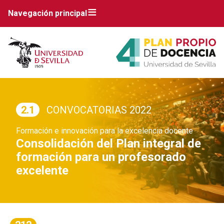
Navegación principal
2.1
CONVOCATORIAS 2022
Formación e innovación para la excelencia docente
Consolidación del Plan integral de
formación para un profesorado
excelente
Breadcrumbs