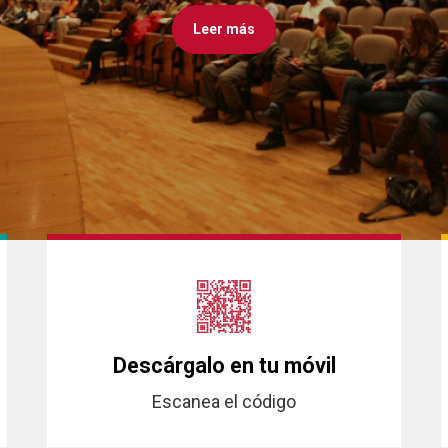
Leer más
Leer más
Leer más
Descárgalo en tu móvil
Escanea el código