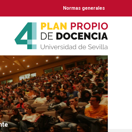
Normas generales
ización
onal
nte