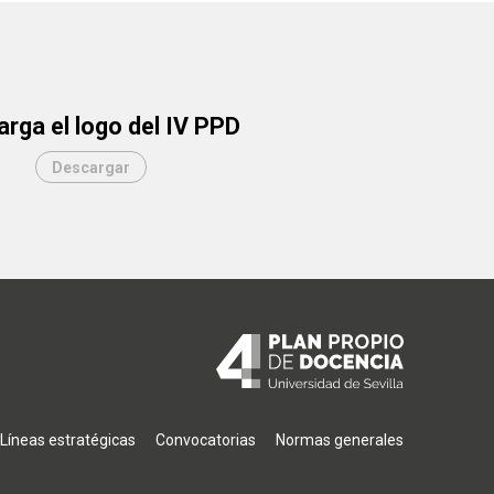
rga el logo del IV PPD
Descargar
ión
Líneas estratégicas
Convocatorias
Normas generales