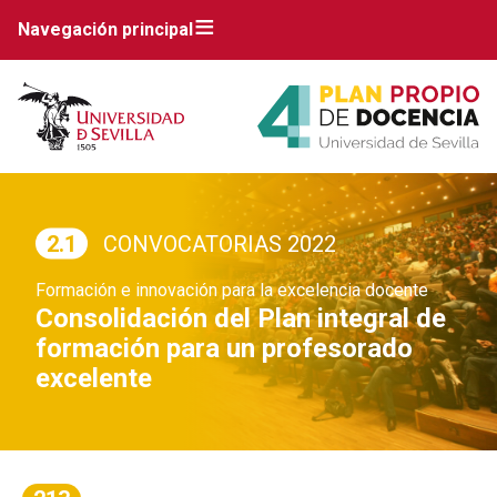
Navegación principal
2.1
CONVOCATORIAS 2022
Formación e innovación para la excelencia docente
Consolidación del Plan integral de
formación para un profesorado
excelente
Breadcrumbs