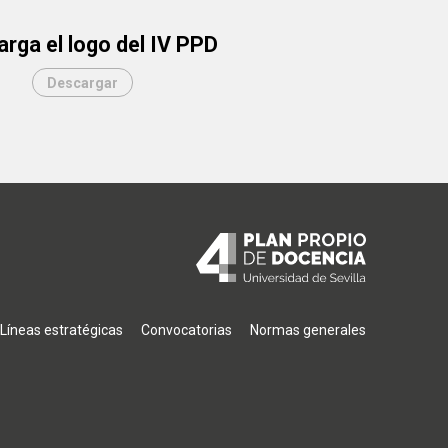
rga el logo del IV PPD
Descargar
ión
Líneas estratégicas
Convocatorias
Normas generales