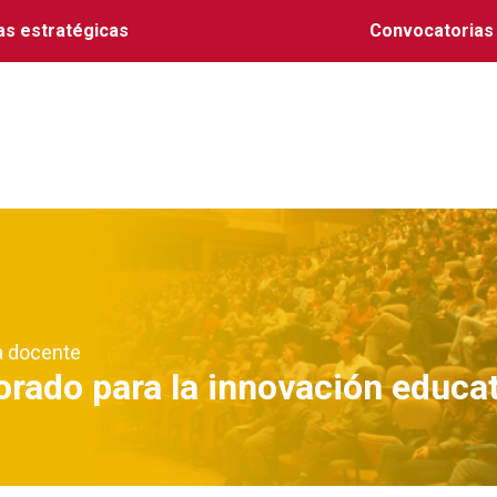
as estratégicas
Convocatorias
a docente
orado para la innovación educa