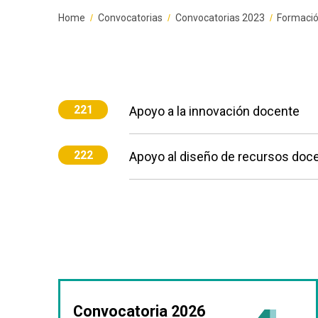
Breadcrumbs
You
Home
Convocatorias
Convocatorias 2023
Formación
are
here:
221
Apoyo a la innovación docente
222
Apoyo al diseño de recursos doc
Convocatoria 2026